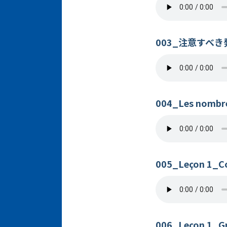
003_注意すべき
004_Les nombr
005_Leçon 1_Co
006_Leçon 1_G