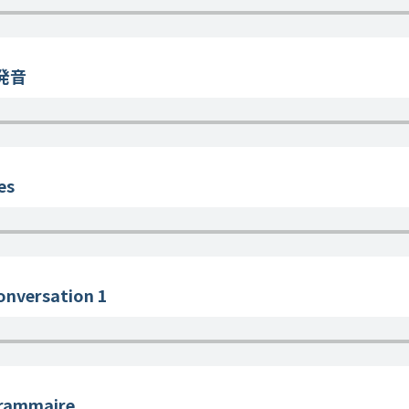
発音
es
nversation 1
rammaire