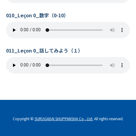
010_Leçon 0_数字（0-10）
011_Leçon 0_話してみよう（１）
Copyright ©
SURUGADAI SHUPPANSHA Co., Ltd.
All rights reserved.